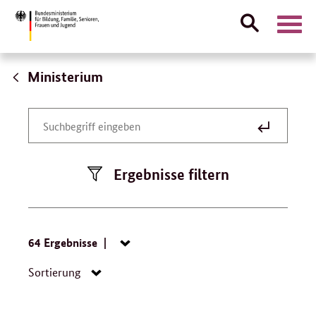
Suche
Naviga
öffnen
Direktlink:
Ministerium
Gesetze
Suche
Suchbegriff
absenden
eingeben
Ergebnisse filtern
Suche:
64 Ergebnisse
Navigation
öffnen/schließen
Navigation
Sortierung
öffnen/schließen