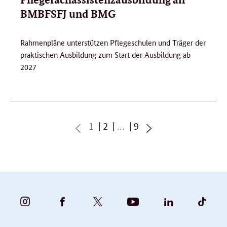
6
BMBFSFJ und BMG
Rahmenpläne unterstützen Pflegeschulen und Träger der
praktischen Ausbildung zum Start der Ausbildung ab
2027
Seite
Seite
Seite
1
2
…
9
zurück
vorwärts
blättern
blättern
BUNDESFAMILIENMINISTERIUM
BUNDESFAMILIENMINISTERIUM
FAMILIENMINISTERIUM
BMBFSFJ
BMFSFJ
BMFS
-
-
(@BMFSFJ)
-
-
-