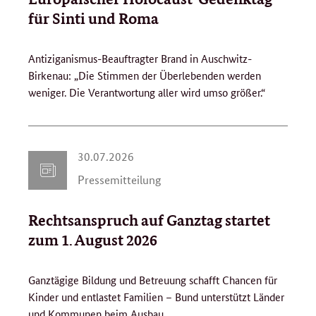
.
für Sinti und Roma
2
0
Antiziganismus-Beauftragter Brand in Auschwitz-
2
Birkenau: „Die Stimmen der Überlebenden werden
6
weniger. Die Verantwortung aller wird umso größer.“
3
30.07.2026
0
Pressemitteilung
.
0
Rechtsanspruch auf Ganztag startet
7
.
zum 1. August 2026
2
0
Ganztägige Bildung und Betreuung schafft Chancen für
2
Kinder und entlastet Familien – Bund unterstützt Länder
6
und Kommunen beim Ausbau.