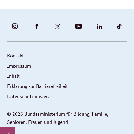
BUNDESFAMILIENMINISTERIUM
BUNDESFAMILIENMINISTERIUM
FAMILIENMINISTERIUM
BMBFSFJ
BMFSFJ
BMFS
-
-
(@BMFSFJ)
-
-
-
INSTAGRAM
FACEBOOK
|
YOUTUBE
LINKEDIN
TIKT
FOTOS
TWITTER
Kontakt
UND
Impressum
VIDEOS
Inhalt
Erklärung zur Barrierefreiheit
Datenschutzhinweise
© 2026 Bundesministerium für Bildung, Familie,
Senioren, Frauen und Jugend
Service
Seitenleiste: