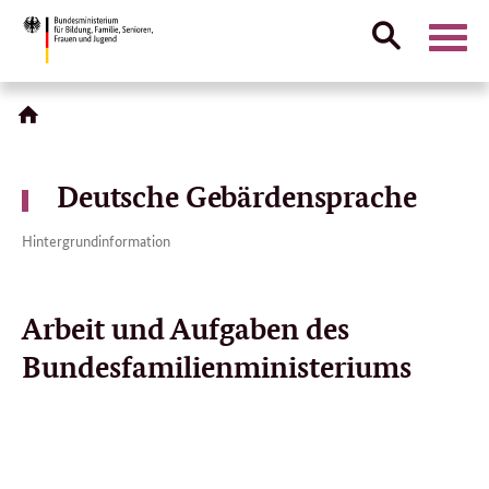
Suche
Naviga
öffnen
Direktlink:
Deutsche Gebärdensprache
Hintergrundinformation
Arbeit und Aufgaben des
Bundesfamilien­ministeriums