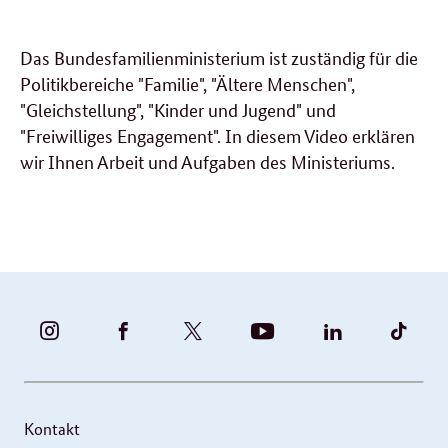
Das Bundesfamilienministerium ist zuständig für die
Politikbereiche "Familie", "Ältere Menschen",
"Gleichstellung", "Kinder und Jugend" und
"Freiwilliges Engagement". In diesem Video erklären
wir Ihnen Arbeit und Aufgaben des Ministeriums.
BUNDESFAMILIENMINISTERIUM
BUNDESFAMILIENMINISTERIUM
FAMILIENMINISTERIUM
BMBFSFJ
BMFSFJ
BMFS
-
-
(@BMFSFJ)
-
-
-
INSTAGRAM
FACEBOOK
|
YOUTUBE
LINKEDIN
TIKT
FOTOS
TWITTER
Kontakt
UND