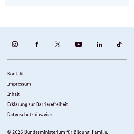
BUNDESFAMILIENMINISTERIUM
BUNDESFAMILIENMINISTERIUM
FAMILIENMINISTERIUM
BMBFSFJ
BMFSFJ
BMFS
-
-
(@BMFSFJ)
-
-
-
INSTAGRAM
FACEBOOK
|
YOUTUBE
LINKEDIN
TIKT
FOTOS
TWITTER
Kontakt
UND
Impressum
VIDEOS
Inhalt
Erklärung zur Barrierefreiheit
Datenschutzhinweise
© 2026 Bundesministerium für Bildung, Familie,