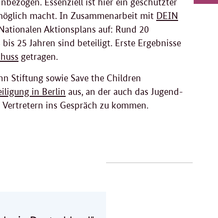
Me
tei
bezogen. Essenziell ist hier ein geschützter
Sei
 möglich macht. In Zusammenarbeit mit
DEIN
Li
dr
Nationalen Aktionsplans auf: Rund 20
is 25 Jahren sind beteiligt. Erste Ergebnisse
huss
getragen.
nn Stiftung sowie Save the Children
iligung in Berlin
aus, an der auch das Jugend-
d Vertretern ins Gespräch zu kommen.