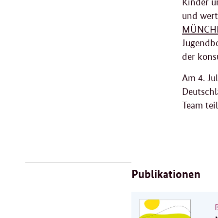
Kinder u
und wert
MÜNCH
Jugendbo
der kons
Am 4. Ju
Deutschl
Team tei
Verwandte
Inhalte
Publikationen