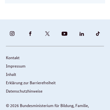
BUNDESFAMILIENMINISTERIUM
BUNDESFAMILIENMINISTERIUM
FAMILIENMINISTERIUM
BMBFSFJ
BMFSFJ
BMFS
-
-
(@BMFSFJ)
-
-
-
INSTAGRAM
FACEBOOK
|
YOUTUBE
LINKEDIN
TIKT
FOTOS
TWITTER
Kontakt
UND
Impressum
VIDEOS
Inhalt
Erklärung zur Barrierefreiheit
Datenschutzhinweise
© 2026 Bundesministerium für Bildung, Familie,