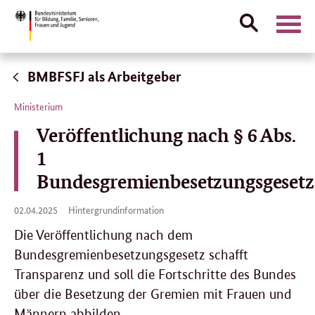
Suche
Naviga
öffnen
Direktlink:
BMBFSFJ als Arbeitgeber
Ministerium
Veröffentlichung nach § 6 Abs.
1
Bundesgremienbesetzungsgesetz
02.
02.04.2025
Hintergrundinformation
04.
2025
Die Veröffentlichung nach dem
Bundesgremienbesetzungsgesetz schafft
Transparenz und soll die Fortschritte des Bundes
über die Besetzung der Gremien mit Frauen und
Männern abbilden.