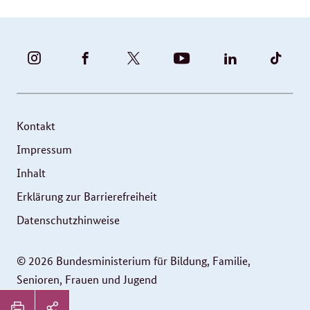
BUNDESFAMILIENMINISTERIUM
BUNDESFAMILIENMINISTERIUM
FAMILIENMINISTERIUM
BMBFSFJ
BMFSFJ
BMFS
-
-
(@BMFSFJ)
-
-
-
INSTAGRAM
FACEBOOK
|
YOUTUBE
LINKEDIN
TIKT
FOTOS
TWITTER
Kontakt
UND
Impressum
VIDEOS
Inhalt
Erklärung zur Barrierefreiheit
Datenschutzhinweise
© 2026 Bundesministerium für Bildung, Familie,
Senioren, Frauen und Jugend
Service
Seitenleiste: