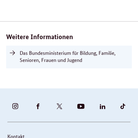
Verwandte
Inhalte
Weitere Informationen
Das Bundesministerium für Bildung, Familie,
Senioren, Frauen und Jugend
BUNDESFAMILIENMINISTERIUM
BUNDESFAMILIENMINISTERIUM
FAMILIENMINISTERIUM
BMBFSFJ
BMFSFJ
BMFS
-
-
(@BMFSFJ)
-
-
-
INSTAGRAM
FACEBOOK
|
YOUTUBE
LINKEDIN
TIKT
FOTOS
TWITTER
Kontakt