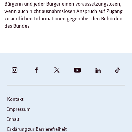
Bürgerin und jeder Bürger einen voraussetzungslosen,
wenn auch nicht ausnahmslosen Anspruch auf Zugang
zu amtlichen Informationen gegenüber den Behörden
des Bundes.
BUNDESFAMILIENMINISTERIUM
BUNDESFAMILIENMINISTERIUM
FAMILIENMINISTERIUM
BMBFSFJ
BMFSFJ
BMFS
-
-
(@BMFSFJ)
-
-
-
INSTAGRAM
FACEBOOK
|
YOUTUBE
LINKEDIN
TIKT
FOTOS
TWITTER
Kontakt
UND
Impressum
VIDEOS
Inhalt
Erklärung zur Barrierefreiheit