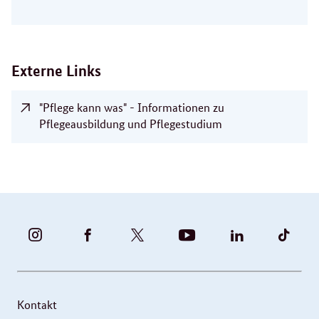
Externe Links
"Pflege kann was" - Informationen zu
Pflegeausbildung und Pflegestudium
BUNDESFAMILIENMINISTERIUM
BUNDESFAMILIENMINISTERIUM
FAMILIENMINISTERIUM
BMBFSFJ
BMFSFJ
BMFS
-
-
(@BMFSFJ)
-
-
-
INSTAGRAM
FACEBOOK
|
YOUTUBE
LINKEDIN
TIKT
FOTOS
TWITTER
Kontakt
UND