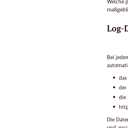
Welche p
maßgebli
Log-
Bei jede
automatis
das
der
die
htt
Die Date
und ansc