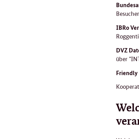
Bundesam
Besucher
IBRo Ve
Roggent
DVZ Dat
über "IN
Friendl
Kooperat
Welc
vera