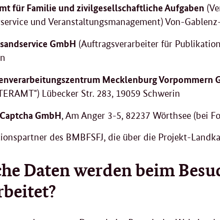
t für Familie und zivilgesellschaftliche Aufgaben
(Ve
service und Veranstaltungsmanagement) Von-Gablenz-S
rsandservice GmbH
(Auftragsverarbeiter für Publikati
in
enverarbeitungszentrum Mecklenburg Vorpommern
TERAMT") Lübecker Str. 283, 19059 Schwerin
y Captcha GmbH
, Am Anger 3-5, 82237 Wörthsee (bei F
ionspartner des BMBFSFJ, die über die Projekt-Landka
he Daten werden beim Besuc
rbeitet?