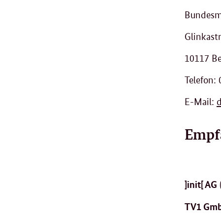
Bundesmi
Glinkast
10117 Be
Telefon:
E-Mail:
Empf
]init[ AG
TV1 Gm