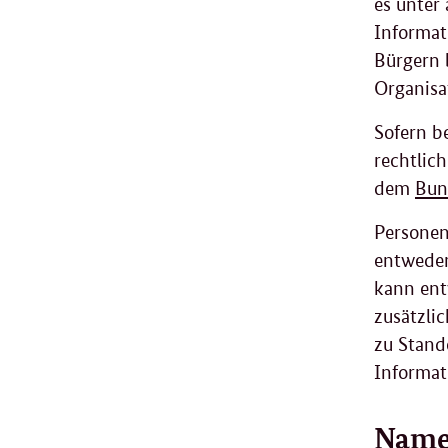
es unter 
Informat
Bürgern 
Organisa
Sofern b
rechtlic
dem
Bun
Personen
entweder 
kann ent
zusätzli
zu Stand
Informat
Name 