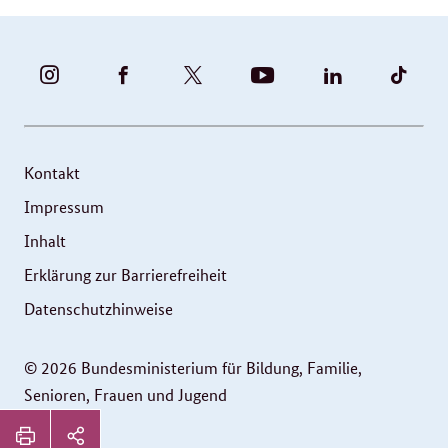
BUNDESFAMILIENMINISTERIUM
BUNDESFAMILIENMINISTERIUM
FAMILIENMINISTERIUM
BMBFSFJ
BMFSFJ
BMFS
-
-
(@BMFSFJ)
-
-
-
INSTAGRAM
FACEBOOK
|
YOUTUBE
LINKEDIN
TIKT
FOTOS
TWITTER
Kontakt
UND
Impressum
VIDEOS
Inhalt
Erklärung zur Barrierefreiheit
Datenschutzhinweise
© 2026 Bundesministerium für Bildung, Familie,
Senioren, Frauen und Jugend
Service
Seitenleiste: