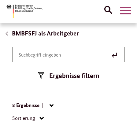
Suche
Naviga
öffnen
Direktlink:
BMBFSFJ als Arbeitgeber
Stellenangebote
Suche
Suchbegriff
absenden
eingeben
Ergebnisse filtern
Suche:
8 Ergebnisse
Navigation
öffnen/schließen
Navigation
Sortierung
öffnen/schließen