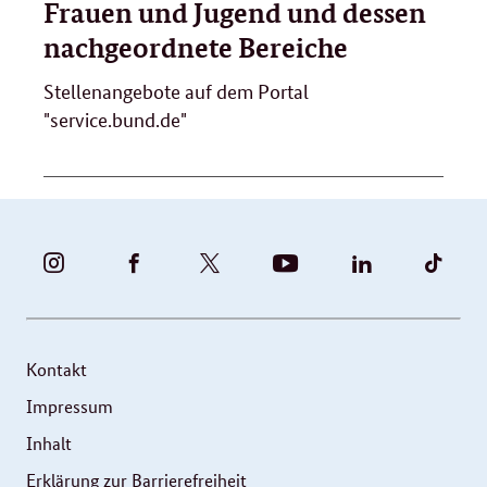
Frauen und Jugend und dessen
nachgeordnete Bereiche
Stellenangebote auf dem Portal
"service.bund.de"
BUNDESFAMILIENMINISTERIUM
BUNDESFAMILIENMINISTERIUM
FAMILIENMINISTERIUM
BMBFSFJ
BMFSFJ
BMFS
-
-
(@BMFSFJ)
-
-
-
INSTAGRAM
FACEBOOK
|
YOUTUBE
LINKEDIN
TIKT
FOTOS
TWITTER
Kontakt
UND
Impressum
VIDEOS
Inhalt
Erklärung zur Barrierefreiheit