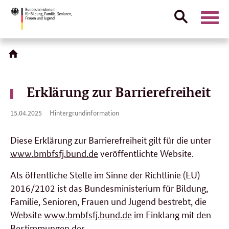
Suche
Naviga
öffnen
Direktlink:
Erklärung zur Barrierefreiheit
15.
15.04.2025
Hintergrundinformation
04.
2025
Diese Erklärung zur Barrierefreiheit gilt für die unter
www.bmbfsfj.bund.de
veröffentlichte Website.
Als öffentliche Stelle im Sinne der Richtlinie (EU)
2016/2102 ist das Bundesministerium für Bildung,
Familie, Senioren, Frauen und Jugend bestrebt, die
Website
www.bmbfsfj.bund.de
im Einklang mit den
Bestimmungen des