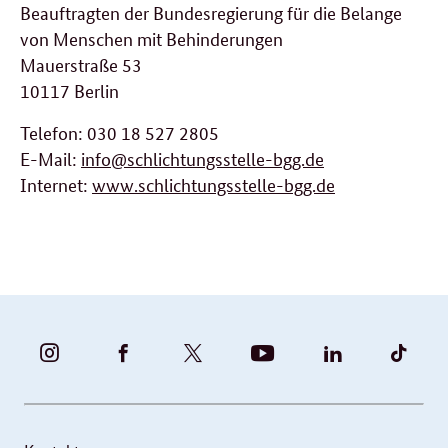
Beauftragten der Bundesregierung für die Belange
von Menschen mit Behinderungen
Mauerstraße 53
10117 Berlin
Telefon: 030 18 527 2805
E-Mail:
info@schlichtungsstelle-bgg.de
Internet:
www.schlichtungsstelle-bgg.de
BUNDESFAMILIENMINISTERIUM
BUNDESFAMILIENMINISTERIUM
FAMILIENMINISTERIUM
BMBFSFJ
BMFSFJ
BMFS
-
-
(@BMFSFJ)
-
-
-
INSTAGRAM
FACEBOOK
|
YOUTUBE
LINKEDIN
TIKT
FOTOS
TWITTER