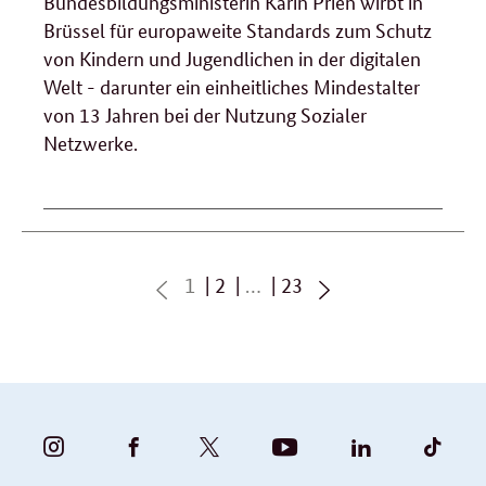
Bundesbildungsministerin Karin Prien wirbt in
Brüssel für europaweite Standards zum Schutz
von Kindern und Jugendlichen in der digitalen
Welt - darunter ein einheitliches Mindestalter
von 13 Jahren bei der Nutzung Sozialer
Netzwerke.
Seite
Seite
Seite
1
2
…
23
zurück
vorwärts
blättern
blättern
BUNDESFAMILIENMINISTERIUM
BUNDESFAMILIENMINISTERIUM
FAMILIENMINISTERIUM
BMBFSFJ
BMFSFJ
BMFS
-
-
(@BMFSFJ)
-
-
-