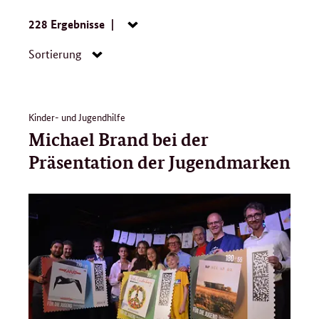
Legislaturpe
Suche:
228 Ergebnisse
Navigation
öffnen/schließen
Navigation
löschen
Sortierung
öffnen/schließen
Kinder- und Jugendhilfe
Michael Brand bei der
Präsentation der Jugendmarken