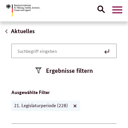
Suche
Naviga
öffnen
Direktlink:
Aktuelles
Alle
Suche
Meldungen
Suchbegriff
absenden
eingeben
Ergebnisse filtern
Ausgewählte Filter
21. Legislaturperiode
(228)
Filter
"21.