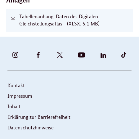
Anlagen
Tabellenanhang: Daten des Digitalen
Gleichstellungsatlas
(XLSX: 5,1 MB)
BUNDESFAMILIENMINISTERIUM
BUNDESFAMILIENMINISTERIUM
FAMILIENMINISTERIUM
BMBFSFJ
BMFSFJ
BMFS
-
-
(@BMFSFJ)
-
-
-
INSTAGRAM
FACEBOOK
|
YOUTUBE
LINKEDIN
TIKT
FOTOS
TWITTER
Kontakt
UND
Impressum
VIDEOS
Inhalt
Erklärung zur Barrierefreiheit
Datenschutzhinweise