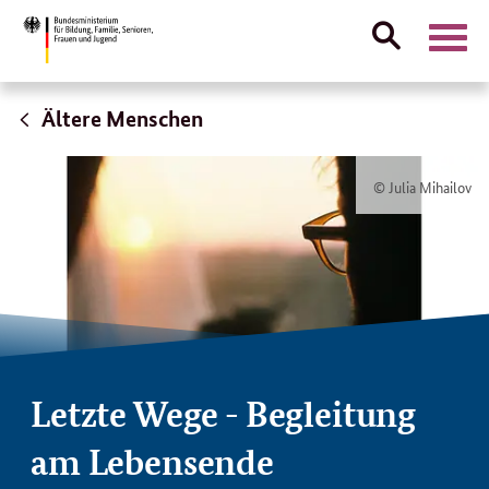
Suche
Naviga
öffnen
Direktlink:
Ältere Menschen
© Julia Mihailov
Letzte Wege - Begleitung
am Lebensende