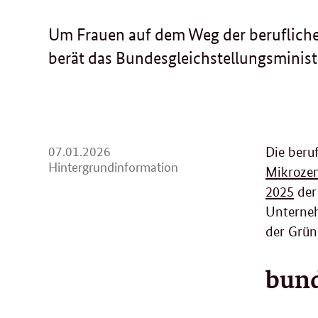
Um Frauen auf dem Weg der beruflichen
berät das Bundesgleichstellungsminis
07.
07.01.2026
Die beru
01.
Hintergrundinformation
Mikroze
2026
2025
der 
Unterneh
der Grün
bund