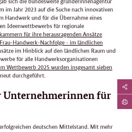
ab sich die bundesweite gründerinnenagentur
m im Jahr 2023 auf die Suche nach innovativen
 im Handwerk und für die Übernahme eines
n Ideenwettbewerbs für regionale
ammern für ihre herausragenden Ansätze
"Frau-Handwerk-Nachfolge - im ländlichen
ätze im Hinblick auf den ländlichen Raum und
werbe für alle Handwerksorganisationen
im Wettbewerb 2025 wurden insgesamt sieben
neut durchgeführt.
Sei
 Unternehmerinnen für
Soz
Sei
Me
tei
Sei
Li
dr
 erfolgreichen deutschen Mittelstand. Mit mehr