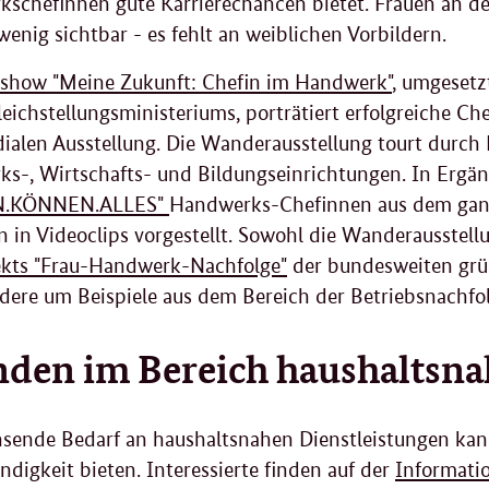
schefinnen gute Karrierechancen bietet. Frauen an d
wenig sichtbar - es fehlt an weiblichen Vorbildern.
show "Meine Zukunft: Chefin im Handwerk"
, umgesetz
eichstellungsministeriums, porträtiert erfolgreiche C
ialen Ausstellung. Die Wanderausstellung tourt durch 
s-, Wirtschafts- und Bildungseinrichtungen. In Erg
N.KÖNNEN.ALLES"
Handwerks-Chefinnen aus dem gan
 in Videoclips vorgestellt. Sowohl die Wanderausstel
ekts "Frau-Handwerk-Nachfolge"
der bundesweiten grü
dere um Beispiele aus dem Bereich der Betriebsnachf
den im Bereich haushaltsna
sende Bedarf an haushaltsnahen Dienstleistungen kann
ndigkeit bieten. Interessierte finden auf der
Informatio