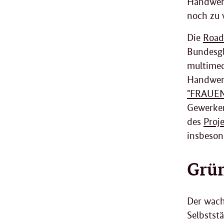
Handwerk
noch zu 
Die
Road
Bundesgl
multimed
Handwerk
"FRAUE
Gewerken
des
Proj
insbeson
Grün
Der wach
Selbststä