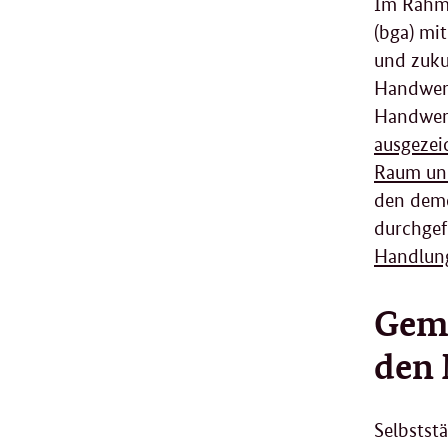
Im Rahm
(bga) mi
und zuku
Handwerk
Handwer
ausgezei
Raum und
den demo
durchgef
Handlung
Geme
den 
Selbstst