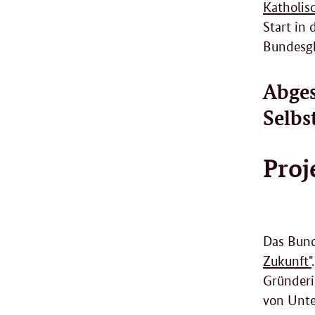
Katholis
Start in
Bundesgl
Abges
Selbs
Proj
Das Bund
Zukunft"
Gründeri
von Unt