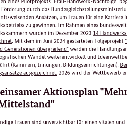
en eines
Pilotprojekts "Frau-Handwerk-Nachfolge"
beg
t Förderung durch das Bundesgleichstellungsministeriu
nftsweisenden Ansätzen, um Frauen für eine Karriere
sbetriebs zu gewinnen. Im Rahmen eines bundesweite
kskammern wurden im Dezember 2023
14 Handwerksk
chnet
. Mit dem im Juni 2024 gestarteten Folgeprojekt
 Generationen übergreifend"
werden die Handlungsans
grafischen Wandel weiterentwickelt und Ideenwettbe
ührt (Kammern, Innungen, Bildungseinrichtungen).
Be
sansätze ausgezeichnet.
2026 wird der Wettbewerb er
insamer Aktionsplan "Mehr
Mittelstand"
ändige Frauen sind unverzichtbar für einen vitalen und