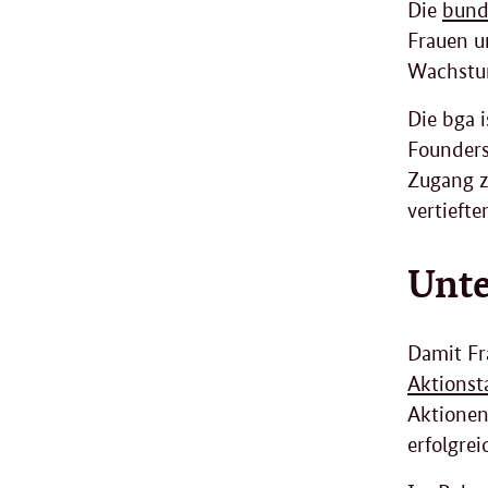
Die
bund
Frauen u
Wachstum
Die bga 
Founders
Zugang z
vertieft
Unte
Damit F
Aktionst
Aktionen
erfolgre