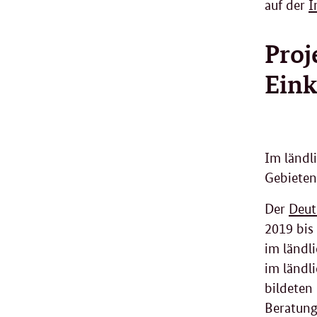
auf der
I
Proj
Eink
Im ländl
Gebieten
Der
Deut
2019 bis
im ländl
im ländl
bildeten
Beratung