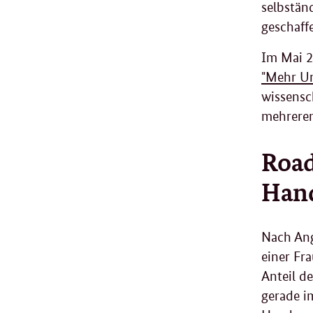
selbstän
geschaff
Im Mai 2
"Mehr Un
wissensc
mehreren
Road
Han
Nach Ang
einer Fr
Anteil d
gerade i