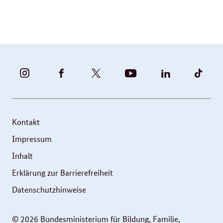
BUNDESFAMILIENMINISTERIUM
BUNDESFAMILIENMINISTERIUM
FAMILIENMINISTERIUM
BMBFSFJ
BMFSFJ
BMFS
-
-
(@BMFSFJ)
-
-
-
INSTAGRAM
FACEBOOK
|
YOUTUBE
LINKEDIN
TIKT
FOTOS
TWITTER
Kontakt
UND
Impressum
VIDEOS
Inhalt
Erklärung zur Barrierefreiheit
Datenschutzhinweise
© 2026 Bundesministerium für Bildung, Familie,