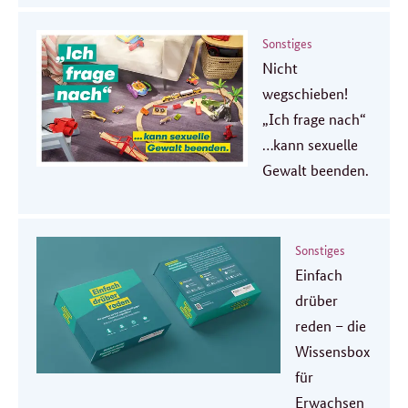
Sonstiges
Nicht
wegschieben!
„Ich frage nach“
…kann sexuelle
Gewalt beenden.
Sonstiges
Einfach
drüber
reden – die
Wissensbox
für
Erwachsen