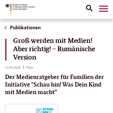
Suche
Naviga
öffnen
Direktlink:
Publikationen
Groß werden mit Medien!
Aber richtig! – Rumänische
Version
17.
17.02.2026
Flyer
02.
2026
Der Medienratgeber für Familien der
Initiative "Schau hin! Was Dein Kind
mit Medien macht"