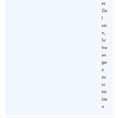
es
Zie
l
sei
n,
Sc
hw
an
ger
e
zu
sc
hü
tze
n