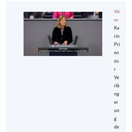
Vid
eo
Ka
rin
Pri
en
zu
r
Ve
rlä
ng
er
un
g
de