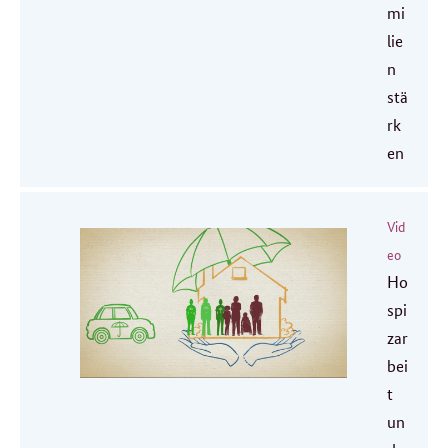
mi
lie
n
stä
rk
en
Vid
eo
Ho
spi
zar
bei
t
un