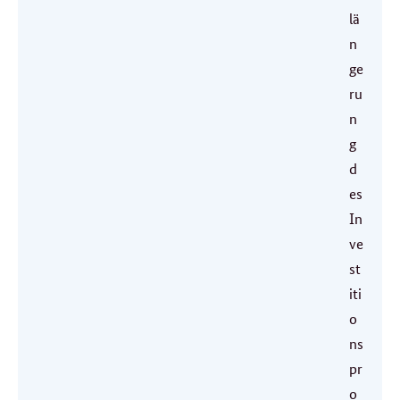
lä
n
ge
ru
n
g
d
es
In
ve
st
iti
o
ns
pr
o