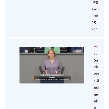
fteg
ewi
nnu
ng
vor
Vid
eo
Sa
ch
ver
stä
ndi
ge
nk
o