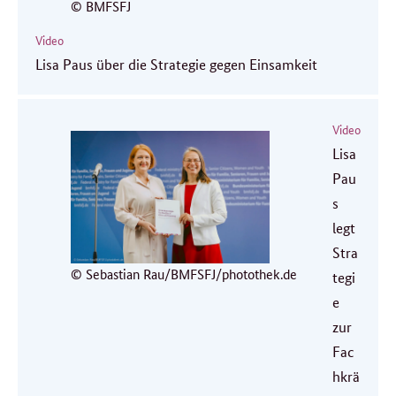
© BMFSFJ
Video
Lisa Paus über die Strategie gegen Einsamkeit
Video
Lisa
Pau
s
legt
Stra
© Sebastian Rau/BMFSFJ/photothek.de
tegi
e
zur
Fac
hkrä