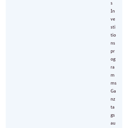
s
In
ve
sti
tio
ns
pr
og
ra
m
ms
Ga
nz
ta
gs
au