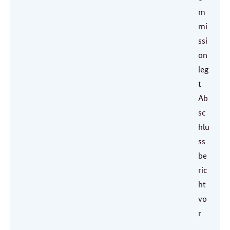
m
mi
ssi
on
leg
t
Ab
sc
hlu
ss
be
ric
ht
vo
r