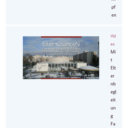
pf
en
Vid
eo
Mi
t
Elt
er
nb
egl
eit
un
g
Fa