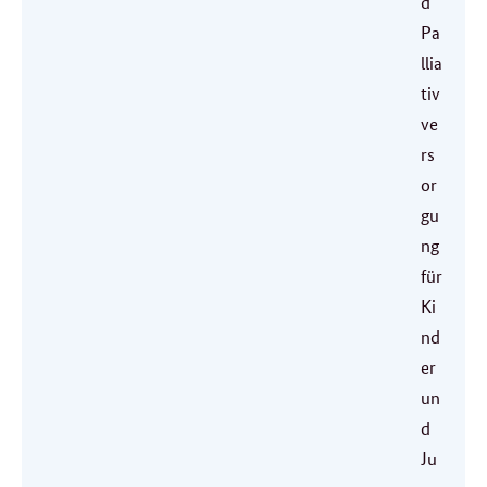
d
Pa
llia
tiv
ve
rs
or
gu
ng
für
Ki
nd
er
un
d
Ju