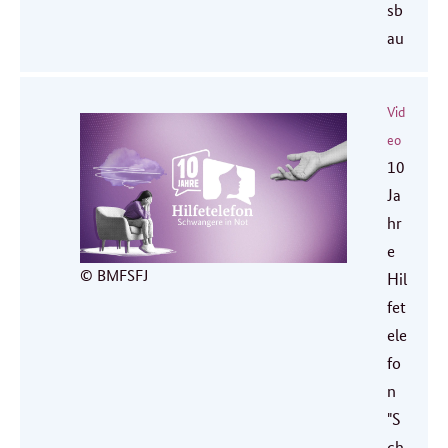
sb
au
Vid
eo
10
Ja
hr
e
© BMFSFJ
Hil
fet
ele
fo
n
"S
ch