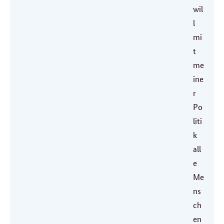
wil
l
mi
t
me
ine
r
Po
liti
k
all
e
Me
ns
ch
en