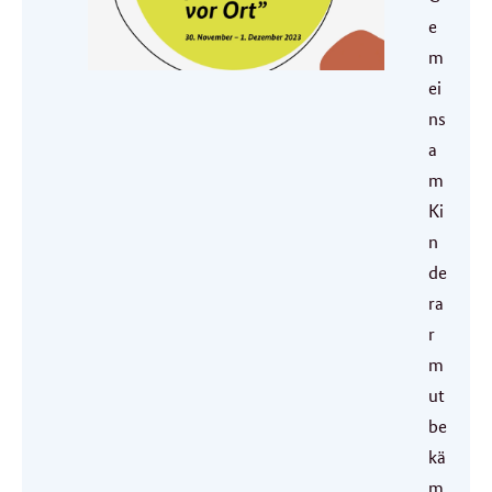
e
m
ei
ns
a
m
Ki
n
de
ra
r
m
ut
be
kä
m