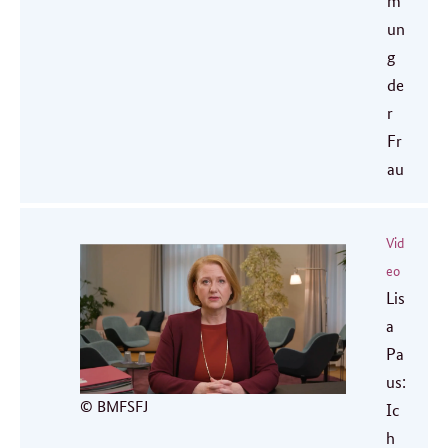
m
un
g
de
r
Fr
au
Vid
eo
Lis
a
Pa
us:
© BMFSFJ
Ic
h