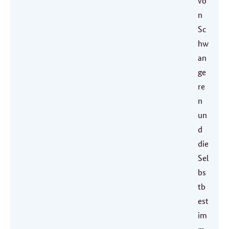
vo
n
Sc
hw
an
ge
re
n
un
d
die
Sel
bs
tb
est
im