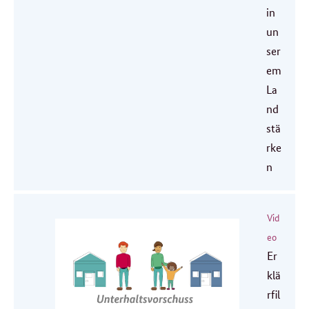
in
un
ser
em
La
nd
stä
rke
n
Vid
eo
Er
klä
rfil