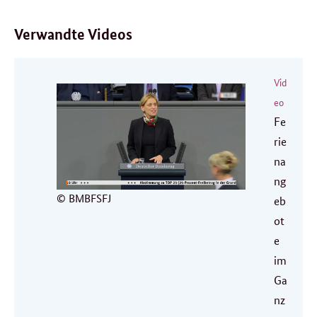
Videos
Verwandte Videos
Vid
eo
Fe
rie
na
ng
© BMBFSFJ
eb
ot
e
im
Ga
nz