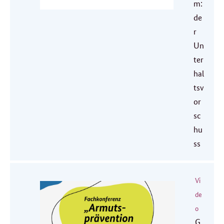
m:
de
r
Un
ter
hal
tsv
or
sc
hu
ss
Vi
de
o
G