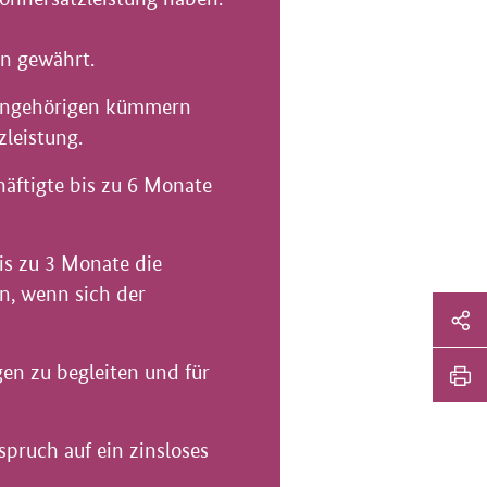
n gewährt.
n Angehörigen kümmern
zleistung.
häftigte bis zu 6 Monate
is zu 3 Monate die
n, wenn sich der
Sei
Soz
Sei
gen zu begleiten und für
Me
tei
Sei
Li
spruch auf ein zinsloses
dr