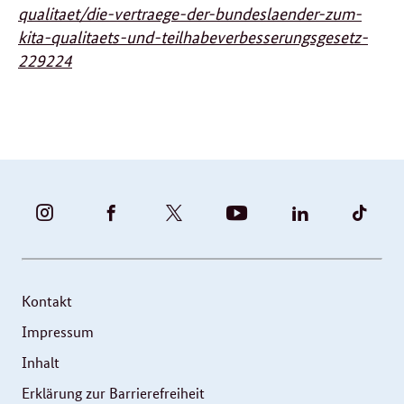
qualitaet/die-vertraege-der-bundeslaender-zum-
kita-qualitaets-und-teilhabeverbesserungsgesetz-
229224
BUNDESFAMILIENMINISTERIUM
BUNDESFAMILIENMINISTERIUM
FAMILIENMINISTERIUM
BMBFSFJ
BMFSFJ
BMFS
-
-
(@BMFSFJ)
-
-
-
INSTAGRAM
FACEBOOK
|
YOUTUBE
LINKEDIN
TIKT
FOTOS
TWITTER
Kontakt
UND
Impressum
VIDEOS
Inhalt
Erklärung zur Barrierefreiheit