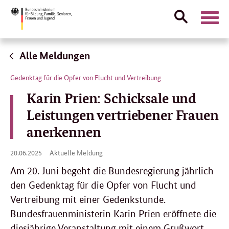
Suche
Naviga
öffnen
Direktlink:
Alle Meldungen
Gedenktag für die Opfer von Flucht und Vertreibung
Karin Prien: Schicksale und
Leistungen vertriebener Frauen
anerkennen
20.
20.06.2025
Aktuelle Meldung
06.
2025
Am 20. Juni begeht die Bundesregierung jährlich
den Gedenktag für die Opfer von Flucht und
Vertreibung mit einer Gedenkstunde.
Bundesfrauenministerin Karin Prien eröffnete die
diesjährige Veranstaltung mit einem Grußwort.