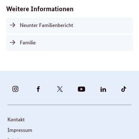
Weitere Informationen
Neunter Familienbericht
Familie
BUNDESFAMILIENMINISTERIUM
BUNDESFAMILIENMINISTERIUM
FAMILIENMINISTERIUM
BMBFSFJ
BMFSFJ
BMFS
-
-
(@BMFSFJ)
-
-
-
INSTAGRAM
FACEBOOK
|
YOUTUBE
LINKEDIN
TIKT
FOTOS
TWITTER
Kontakt
UND
Impressum
VIDEOS