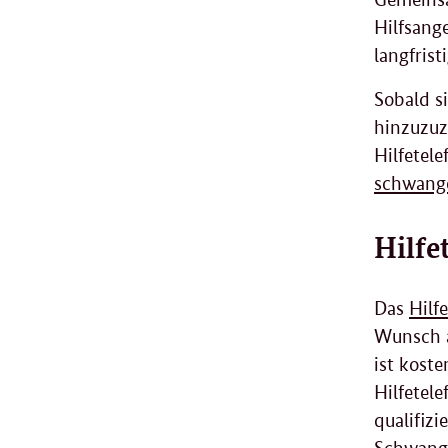
Hilfsange
langfris
Sobald s
hinzuzuz
Hilfetel
schwang
Hilfe
Das
Hilf
Wunsch a
ist koste
Hilfetel
qualifizi