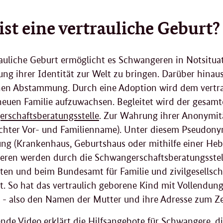
ist eine vertrauliche Geburt?
rauliche Geburt ermöglicht es Schwangeren in Notsituat
ung ihrer Identität zur Welt zu bringen. Darüber hinau
nen Abstammung. Durch eine Adoption wird dem vertra
 neuen Familie aufzuwachsen. Begleitet wird der gesamt
rschaftsberatungsstelle
.
Zur Wahrung ihrer Anonymitä
chter Vor- und Familienname). Unter diesem Pseudonym 
ung
(Krankenhaus, Geburtshaus oder mithilfe einer Heb
ren werden durch die Schwangerschaftsberatungsstel
lten und beim Bundesamt für Familie und zivilgesellsch
gt. So hat das vertraulich geborene Kind mit Vollendung
 - also den Namen der Mutter und ihre Adresse zum Ze
ende Video erklärt die Hilfsangebote für Schwangere, d