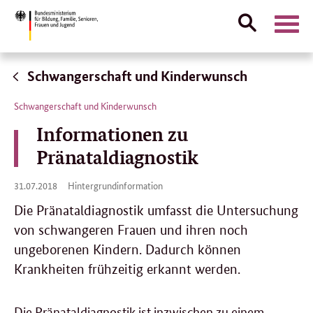
Suche
Naviga
öffnen
Direktlink:
Schwangerschaft und Kinderwunsch
Schwangerschaft und Kinderwunsch
Informationen zu
Pränataldiagnostik
31.
31.07.2018
Hintergrundinformation
07.
2018
Die Pränataldiagnostik umfasst die Untersuchung
von schwangeren Frauen und ihren noch
ungeborenen Kindern. Dadurch können
Krankheiten frühzeitig erkannt werden.
Die Pränataldiagnostik ist inzwischen zu einem