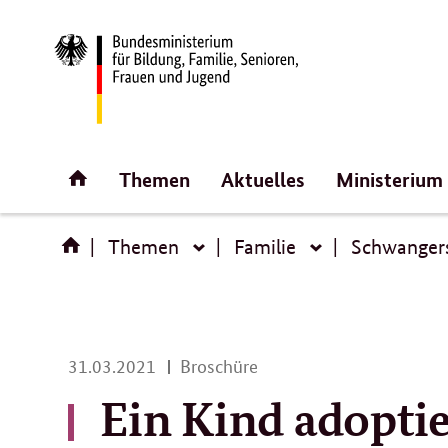
Direktlink:
Startseite
Themen
Aktuelles
Ministerium
Themen
Familie
Schwanger
Themen
Familie
31.
31.03.2021
Broschüre
03.
Ein Kind adopti
2021