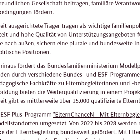
freundlichen Gesellschaft beitragen, familiäre Verantw
edingungen fördern.
it ausgerichtete Träger tragen als wichtige familienpo
keit und hohe Qualität von Unterstützungsangeboten fü
ie nach außen, sichern eine plurale und bundesweite In
litische Positionen.
hinaus fördert das Bundesfamilienministerium Modellpr
den durch verschiedene Bundes- und ESF-Programme 
dagogische Fachkräfte zu Elternbegleiterinnen und -begl
bildung bieten die Weiterqualifizierung in einem Proje
t gibt es mittlerweile über 15.000 qualifizierte Eltern
 ESF Plus-Programm
"ElternChanceN - Mit Elternbegle
dellstandorten umgesetzt. Von 2022 bis 2028 werden 
e der Elternbegleitung bundesweit gefördert. Mit Elte