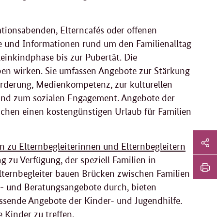
ationsabenden, Elterncafés oder offenen
e und Informationen rund um den Familienalltag
einkindphase bis zur Pubertät. Die
ben wirken. Sie umfassen Angebote zur Stärkung
rderung, Medienkompetenz, zur kulturellen
 und zum sozialen Engagement. Angebote der
chen einen kostengünstigen Urlaub für Familien
Sei
n zu Elternbegleiterinnen und Elternbegleitern
Soz
g zu Verfügung, der speziell Familien in
Sei
lternbegleiter bauen Brücken zwischen Familien
Me
tei
Sei
gs- und Beratungsangebote durch, bieten
Li
ssende Angebote der Kinder- und Jugendhilfe.
dr
 Kinder zu treffen.