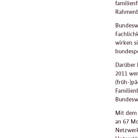
familien
Rahmenb
Bundeswe
Fachlich
wirken s
bundespo
Darüber 
2011 wer
(früh-)pä
Familien
Bundeswei
Mit dem
an 67 Mo
Netzwerk