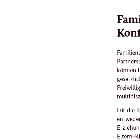
Fami
Konf
Familien
Partners
können b
gesetzli
Freiwill
multidis
Für die 
entweder
Erziehun
Eltern-K