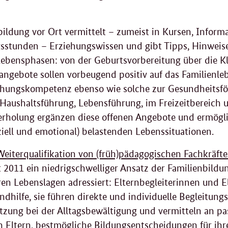
bildung vor Ort vermittelt – zumeist in Kursen, Inform
sstunden – Erziehungswissen und gibt Tipps, Hinweis
 Lebensphasen: von der Geburtsvorbereitung über die Kl
angebote sollen vorbeugend positiv auf das Familienle
ehungskompetenz ebenso wie solche zur Gesundheitsfö
 Haushaltsführung, Lebensführung, im Freizeitbereich
erholung ergänzen diese offenen Angebote und ermögli
nziell und emotional) belastenden Lebenssituationen.
Weiterqualifikation von (früh)pädagogischen Fachkräfte
t 2011 ein niedrigschwelliger Ansatz der Familienbildun
en Lebenslagen adressiert: Elternbegleiterinnen und E
ndhilfe, sie führen direkte und individuelle Begleitun
tzung bei der Alltagsbewältigung und vermitteln an pa
en Eltern, bestmögliche Bildungsentscheidungen für ihre