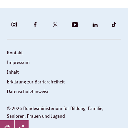
BUNDESFAMILIENMINISTERIUM
BUNDESFAMILIENMINISTERIUM
FAMILIENMINISTERIUM
BMBFSFJ
BMFSFJ
BMFS
-
-
(@BMFSFJ)
-
-
-
INSTAGRAM
FACEBOOK
|
YOUTUBE
LINKEDIN
TIKT
FOTOS
TWITTER
Kontakt
UND
Impressum
VIDEOS
Inhalt
Erklärung zur Barrierefreiheit
Datenschutzhinweise
© 2026 Bundesministerium für Bildung, Familie,
Senioren, Frauen und Jugend
Service
Seitenleiste: