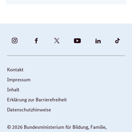
BUNDESFAMILIENMINISTERIUM
BUNDESFAMILIENMINISTERIUM
FAMILIENMINISTERIUM
BMBFSFJ
BMFSFJ
BMFS
-
-
(@BMFSFJ)
-
-
-
INSTAGRAM
FACEBOOK
|
YOUTUBE
LINKEDIN
TIKT
FOTOS
TWITTER
Kontakt
UND
Impressum
VIDEOS
Inhalt
Erklärung zur Barrierefreiheit
Datenschutzhinweise
© 2026 Bundesministerium für Bildung, Familie,