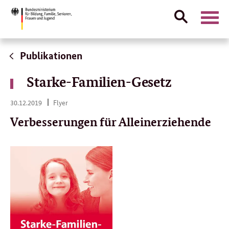
Suche
Naviga
öffnen
Direktlink:
Publikationen
Starke-Familien-Gesetz
30.
30.12.2019
Flyer
12.
2019
Verbesserungen für Alleinerziehende