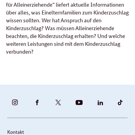
für Alleinerziehende“ liefert aktuelle Informationen
über alles, was Einelternfamilien zum Kinderzuschlag
wissen sollten. Wer hat Anspruch auf den
Kinderzuschlag? Was müssen Alleinerziehende
beachten, die Kinderzuschlag erhalten? Und welche
weiteren Leistungen sind mit dem Kinderzuschlag
verbunden?
BUNDESFAMILIENMINISTERIUM
BUNDESFAMILIENMINISTERIUM
FAMILIENMINISTERIUM
BMBFSFJ
BMFSFJ
BMFS
-
-
(@BMFSFJ)
-
-
-
INSTAGRAM
FACEBOOK
|
YOUTUBE
LINKEDIN
TIKT
FOTOS
TWITTER
Kontakt