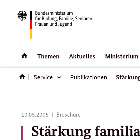
Direktlink:
Startseite
Themen
Aktuelles
Ministerium
Stärkung
Service
Publikationen
Service
10.
10.05.2005
Broschüre
05.
Stärkung famili
2005