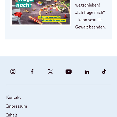
wegschieben!
„Ich frage nach“
…kann sexuelle
Gewalt beenden.
BUNDESFAMILIENMINISTERIUM
BUNDESFAMILIENMINISTERIUM
FAMILIENMINISTERIUM
BMBFSFJ
BMFSFJ
BMFS
-
-
(@BMFSFJ)
-
-
-
INSTAGRAM
FACEBOOK
|
YOUTUBE
LINKEDIN
TIKT
FOTOS
TWITTER
Kontakt
UND
Impressum
VIDEOS
Inhalt