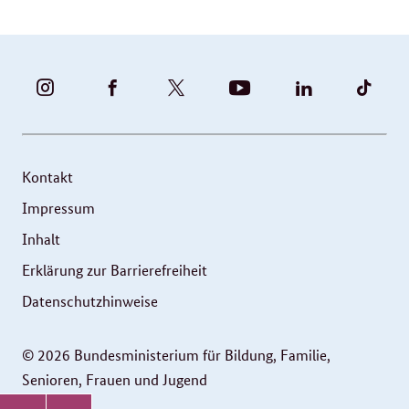
BUNDESFAMILIENMINISTERIUM
BUNDESFAMILIENMINISTERIUM
FAMILIENMINISTERIUM
BMBFSFJ
BMFSFJ
BMFS
-
-
(@BMFSFJ)
-
-
-
INSTAGRAM
FACEBOOK
|
YOUTUBE
LINKEDIN
TIKT
FOTOS
TWITTER
Kontakt
UND
Impressum
VIDEOS
Inhalt
Erklärung zur Barrierefreiheit
Datenschutzhinweise
© 2026 Bundesministerium für Bildung, Familie,
Senioren, Frauen und Jugend
Service