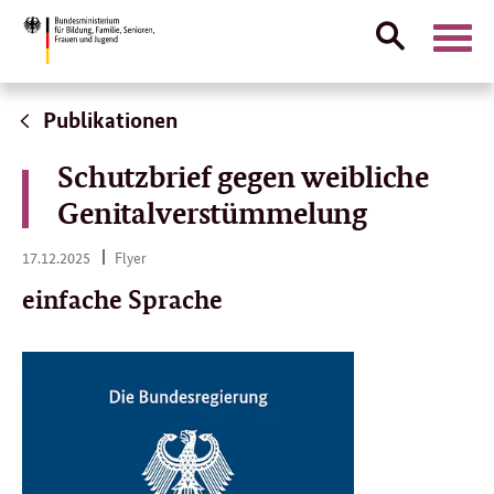
Suche
Naviga
öffnen
Direktlink:
Publikationen
Schutzbrief gegen weibliche
Genitalverstümmelung
17.
17.12.2025
Flyer
12.
2025
einfache Sprache