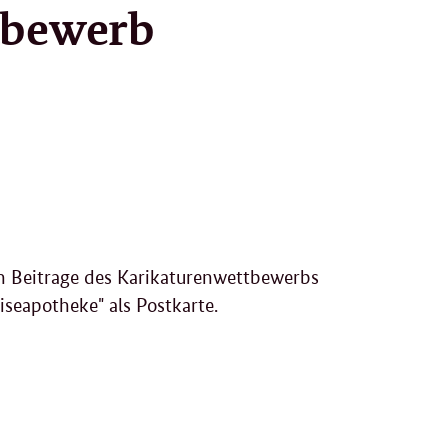
tbewerb
ten Beitrage des Karikaturenwettbewerbs
seapotheke" als Postkarte.