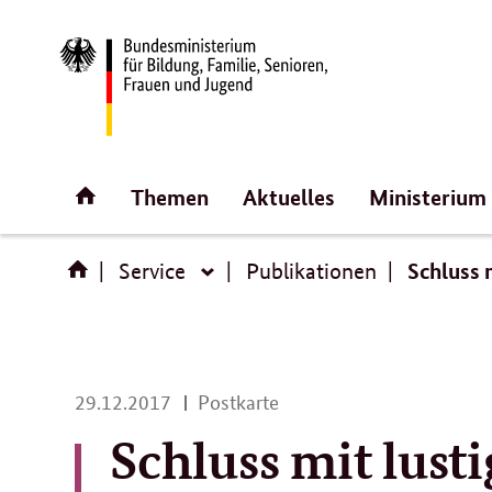
Direktlink:
Startseite
Themen
Aktuelles
Ministerium
Schluss 
Service
Publikationen
Service
29.
29.12.2017
Postkarte
12.
Schluss mit lust
2017