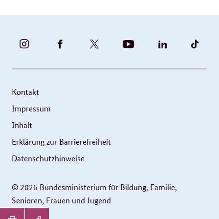
BUNDESFAMILIENMINISTERIUM
BUNDESFAMILIENMINISTERIUM
FAMILIENMINISTERIUM
BMBFSFJ
BMFSFJ
BMFS
-
-
(@BMFSFJ)
-
-
-
INSTAGRAM
FACEBOOK
|
YOUTUBE
LINKEDIN
TIKT
FOTOS
TWITTER
Kontakt
UND
Impressum
VIDEOS
Inhalt
Erklärung zur Barrierefreiheit
Datenschutzhinweise
© 2026 Bundesministerium für Bildung, Familie,
Senioren, Frauen und Jugend
Service
Seitenleiste: