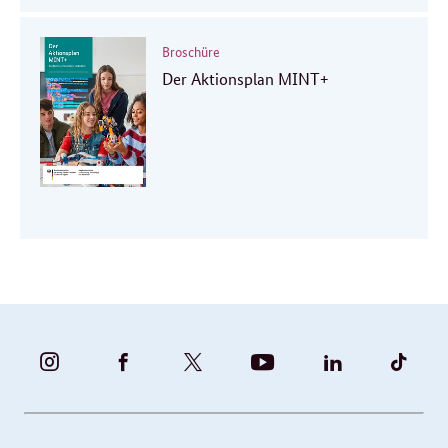
Broschüre
Der Aktionsplan MINT+
BUNDESFAMILIENMINISTERIUM
BUNDESFAMILIENMINISTERIUM
FAMILIENMINISTERIUM
BMBFSFJ
BMFSFJ
BMFS
-
-
(@BMFSFJ)
-
-
-
INSTAGRAM
FACEBOOK
|
YOUTUBE
LINKEDIN
TIKT
FOTOS
TWITTER