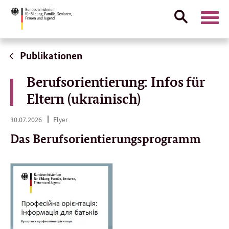
Suche
Naviga
öffnen
Direktlink:
Publikationen
Berufsorientierung: Infos für
Eltern (ukrainisch)
30.
30.07.2026
Flyer
07.
2026
Das Berufsorientierungsprogramm