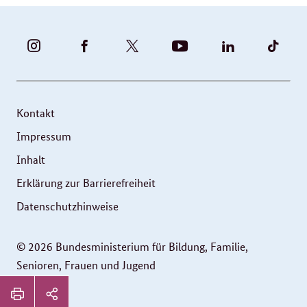
BUNDESFAMILIENMINISTERIUM
BUNDESFAMILIENMINISTERIUM
FAMILIENMINISTERIUM
BMBFSFJ
BMFSFJ
BMFS
-
-
(@BMFSFJ)
-
-
-
INSTAGRAM
FACEBOOK
|
YOUTUBE
LINKEDIN
TIKT
FOTOS
TWITTER
Kontakt
UND
Impressum
VIDEOS
Inhalt
Erklärung zur Barrierefreiheit
Datenschutzhinweise
© 2026 Bundesministerium für Bildung, Familie,
Senioren, Frauen und Jugend
Service
Seitenleiste: