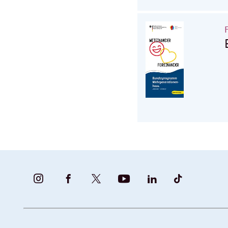
BUNDESFAMILIENMINISTERIUM
BUNDESFAMILIENMINISTERIUM
FAMILIENMINISTERIUM
BMBFSFJ
BMFSFJ
BMFSFJ
-
-
(@BMFSFJ)
-
-
-
INSTAGRAM
FACEBOOK
|
YOUTUBE
LINKEDIN
TIKTOK
FOTOS
TWITTER