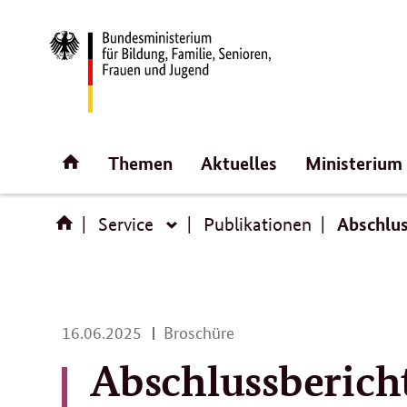
Direktlink:
Startseite
Themen
Aktuelles
Ministerium
Abschlus
Service
Publikationen
Service
16.
16.06.2025
Broschüre
06.
Abschlussberich
2025