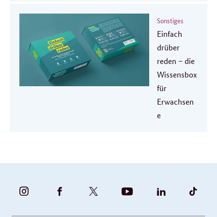
Sonstiges
Einfach
drüber
reden – die
Wissensbox
für
Erwachsen
e
BUNDESFAMILIENMINISTERIUM
BUNDESFAMILIENMINISTERIUM
FAMILIENMINISTERIUM
BMBFSFJ
BMFSFJ
BMFS
-
-
(@BMFSFJ)
-
-
-