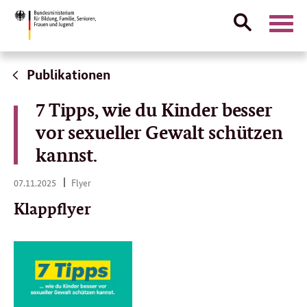
Suche
Naviga
öffnen
Direktlink:
Publikationen
7 Tipps, wie du Kinder besser
vor sexueller Gewalt schützen
kannst.
07.
07.11.2025
Flyer
11.
2025
Klappflyer