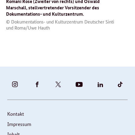
Romani Rose (Zweiter von rechts) und Oswald
Marschall, stellvertretender Vorsitzender des
Dokumentations- und Kulturzentrum.
© Dokumentations- und Kulturzentrum Deutscher Sinti
und Roma/Uwe Hauth
BUNDESFAMILIENMINISTERIUM
BUNDESFAMILIENMINISTERIUM
FAMILIENMINISTERIUM
BMBFSFJ
BMFSFJ
BMFS
-
-
(@BMFSFJ)
-
-
-
INSTAGRAM
FACEBOOK
|
YOUTUBE
LINKEDIN
TIKT
FOTOS
TWITTER
Kontakt
UND
Impressum
VIDEOS
Inhalt