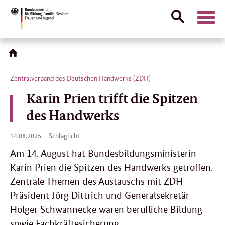
Suche
Naviga
öffnen
Direktlink:
Zentralverband des Deutschen Handwerks (ZDH)
Karin Prien trifft die Spitzen
des Handwerks
14.
14.08.2025
Schlaglicht
08.
2025
Am 14. August hat Bundesbildungsministerin
Karin Prien die Spitzen des Handwerks getroffen.
Zentrale Themen des Austauschs mit ZDH-
Präsident Jörg Dittrich und Generalsekretär
Holger Schwannecke waren berufliche Bildung
sowie Fachkräftesicherung.