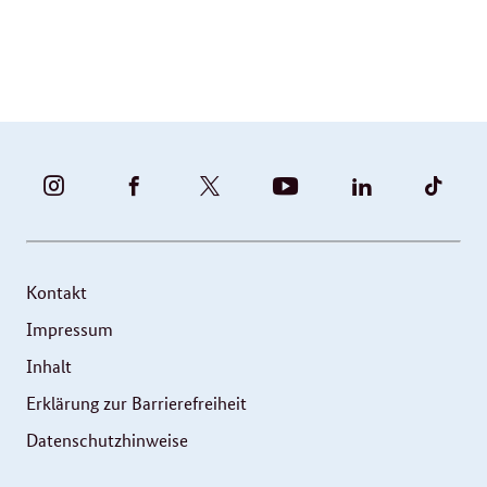
BUNDESFAMILIENMINISTERIUM
BUNDESFAMILIENMINISTERIUM
FAMILIENMINISTERIUM
BMBFSFJ
BMFSFJ
BMFS
-
-
(@BMFSFJ)
-
-
-
INSTAGRAM
FACEBOOK
|
YOUTUBE
LINKEDIN
TIKT
FOTOS
TWITTER
Kontakt
UND
Impressum
VIDEOS
Inhalt
Erklärung zur Barrierefreiheit
Datenschutzhinweise