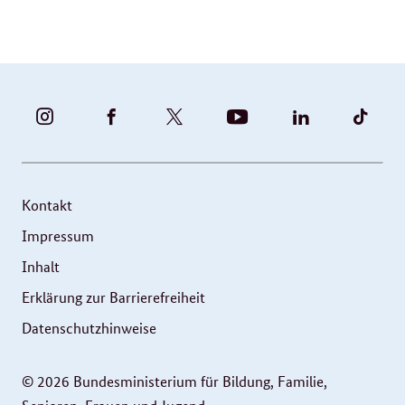
BUNDESFAMILIENMINISTERIUM
BUNDESFAMILIENMINISTERIUM
FAMILIENMINISTERIUM
BMBFSFJ
BMFSFJ
BMFS
-
-
(@BMFSFJ)
-
-
-
INSTAGRAM
FACEBOOK
|
YOUTUBE
LINKEDIN
TIKT
FOTOS
TWITTER
Kontakt
UND
Impressum
VIDEOS
Inhalt
Erklärung zur Barrierefreiheit
Datenschutzhinweise
© 2026 Bundesministerium für Bildung, Familie,