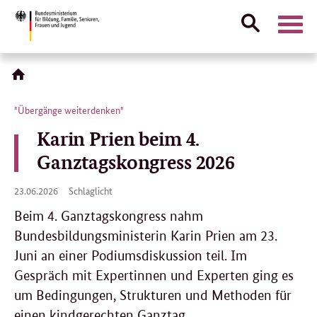
Suche
Naviga
öffnen
Direktlink:
"Übergänge weiterdenken"
Karin Prien beim 4.
Ganztagskongress 2026
23.
23.06.2026
Schlaglicht
06.
2026
Beim 4. Ganztagskongress nahm
Bundesbildungsministerin Karin Prien am 23.
Juni an einer Podiumsdiskussion teil. Im
Gespräch mit Expertinnen und Experten ging es
um Bedingungen, Strukturen und Methoden für
einen kindgerechten Ganztag.