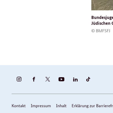
Bundesjugen
Jüdischen 
© BMFSFJ
BUNDESFAMILIENMINISTERIUM
BUNDESFAMILIENMINISTERIUM
FAMILIENMINISTERIUM
BMBFSFJ
BMFSFJ
BMFSFJ
-
-
(@BMFSFJ)
-
-
-
INSTAGRAM
FACEBOOK
|
YOUTUBE
LINKEDIN
TIKTOK
FOTOS
TWITTER
Service
Kontakt
Impressum
Inhalt
Erklärung zur Barrierefr
UND