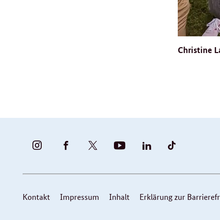
Christine L
BUNDESFAMILIENMINISTERIUM
BUNDESFAMILIENMINISTERIUM
FAMILIENMINISTERIUM
BMBFSFJ
BMFSFJ
BMFSFJ
-
-
(@BMFSFJ)
-
-
-
INSTAGRAM
FACEBOOK
|
YOUTUBE
LINKEDIN
TIKTOK
FOTOS
TWITTER
Service
Kontakt
Impressum
Inhalt
Erklärung zur Barrierefr
UND
VIDEOS