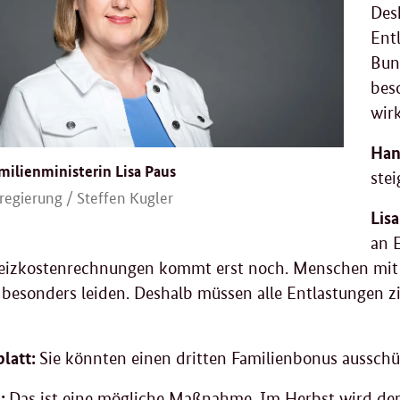
Desh
Ent
Bun
bes
wir
Han
ilienministerin Lisa Paus
ste
egierung / Steffen Kugler
Lisa
an 
izkostenrechnungen kommt erst noch. Menschen mit
 besonders leiden. Deshalb müssen alle Entlastungen 
latt:
Sie könnten einen dritten Familienbonus ausschü
s
:
Das ist eine mögliche Maßnahme. Im Herbst wird der