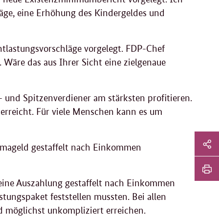
räge, eine Erhöhung des Kindergeldes und
ntlastungsvorschläge vorgelegt. FDP-Chef
 Wäre das aus Ihrer Sicht eine zielgenaue
und Spitzenverdiener am stärksten profitieren.
erreicht. Für viele Menschen kann es um
Sei
Klimageld gestaffelt nach Einkommen
Soz
Sei
Me
tei
r eine Auszahlung gestaffelt nach Einkommen
Sei
astungspaket feststellen mussten. Bei allen
Li
dr
 möglichst unkompliziert erreichen.