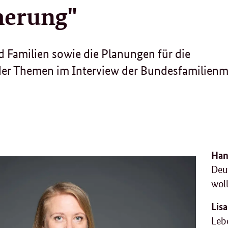
herung"
d Familien sowie die Planungen für die
der Themen im Interview der Bundesfamilienmi
Han
Deu
woll
Lis
Leb