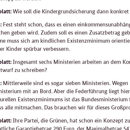
latt:
Wie soll die Kindergrundsicherung dann konkret
:
Fest steht schon, dass es einen einkommensunabhäng
chen geben wird. Zudem soll es einen Zusatzbetrag ge
e muss sich am kindlichen Existenzminimum orientieren
ler Kinder spürbar verbessern.
latt:
Insgesamt sechs Ministerien arbeiten an dem Konz
twurf zu schreiben?
:
Mittlerweile sind es sogar sieben Ministerien. Wegen 
isterium mit an Bord. Aber die Federführung liegt hier
turellen Existenzminimums ist das Bundesministerium fü
ss alle mitmachen. Das brauchen wir für dieses Großpr
latt:
Ihre Partei, die Grünen, hat schon ein Konzept z
tliche Garantiebetrag 290 Euro, der Maximalbetrag 54