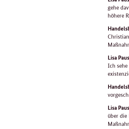
gehe dav
höhere R
Handelsb
Christia
Maßnah
Lisa Paus
Ich sehe
existenz
Handelsb
vorgesch
Lisa Pau
über die 
Maßnahme