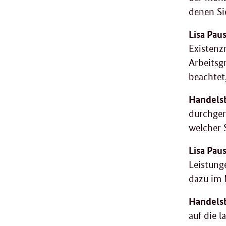
denen Si
Lisa Paus
Existenz
Arbeitsg
beachtet
Handelsb
durchger
welcher 
Lisa Paus
Leistung
dazu im 
Handelsb
auf die l