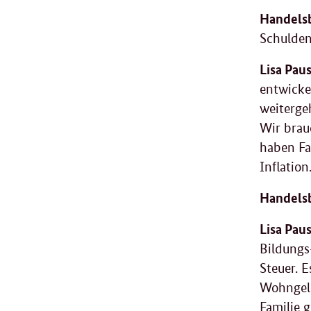
Handelsb
Schulden
Lisa Pau
entwicke
weiterge
Wir brau
haben Fa
Inflation
Handelsb
Lisa Paus
Bildungs
Steuer. E
Wohngeld
Familie 