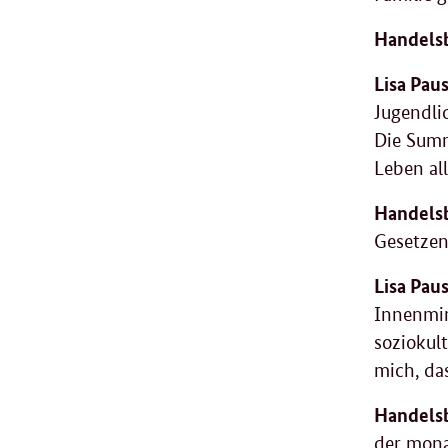
Handelsb
Lisa Paus
Jugendli
Die Summ
Leben al
Handelsb
Gesetzen
Lisa Paus
Innenmin
soziokul
mich, da
Handelsb
der mona