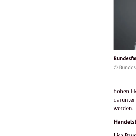
Bundesfam
© Bundesr
hohen He
darunter
werden.
Handelsb
Lisa Pau