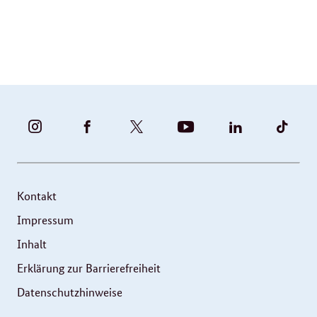
BUNDESFAMILIENMINISTERIUM
BUNDESFAMILIENMINISTERIUM
FAMILIENMINISTERIUM
BMBFSFJ
BMFSFJ
BMFS
-
-
(@BMFSFJ)
-
-
-
INSTAGRAM
FACEBOOK
|
YOUTUBE
LINKEDIN
TIKT
FOTOS
TWITTER
Kontakt
UND
Impressum
VIDEOS
Inhalt
Erklärung zur Barrierefreiheit
Datenschutzhinweise