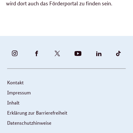
wird dort auch das Förderportal zu finden sein.
BUNDESFAMILIENMINISTERIUM
BUNDESFAMILIENMINISTERIUM
FAMILIENMINISTERIUM
BMBFSFJ
BMFSFJ
BMFS
-
-
(@BMFSFJ)
-
-
-
INSTAGRAM
FACEBOOK
|
YOUTUBE
LINKEDIN
TIKT
FOTOS
TWITTER
Kontakt
UND
Impressum
VIDEOS
Inhalt
Erklärung zur Barrierefreiheit
Datenschutzhinweise