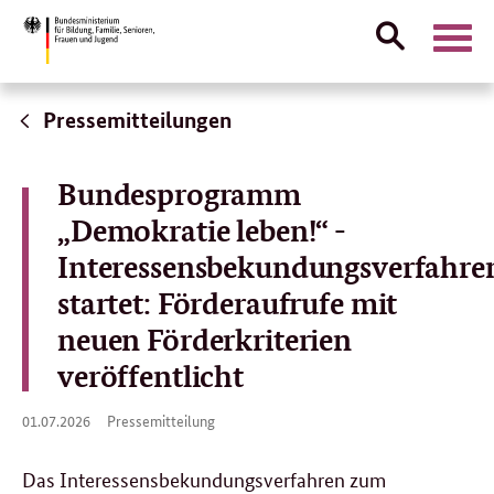
Suche
Naviga
öffnen
Direktlink:
Pressemitteilungen
Bundesprogramm
„Demokratie leben!“ -
Interessensbekundungsverfahre
startet: Förderaufrufe mit
neuen Förderkriterien
veröffentlicht
01.
01.07.2026
Pressemitteilung
07.
2026
Das Interessensbekundungsverfahren zum